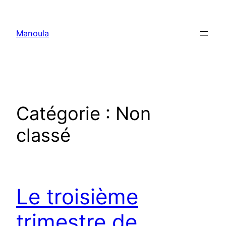
Aller
au
Manoula
contenu
Catégorie :
Non
classé
Le troisième
trimestre de