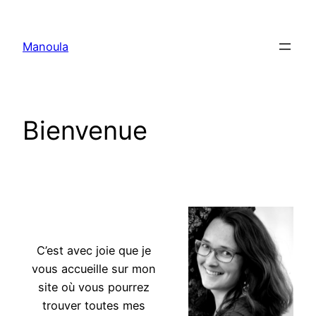
Aller
au
Manoula
contenu
Bienvenue
doula massage doula massage
C’est avec joie que je
vous accueille sur mon
site où vous pourrez
trouver toutes mes