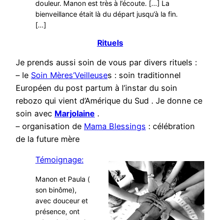
douleur. Manon est très à l’écoute. […] La
bienveillance était là du départ jusqu’à la fin.
[…]
Rituels
Je prends aussi soin de vous par divers rituels :
– le
Soin Mères’Veilleuse
s : soin traditionnel
Européen du post partum à l’instar du soin
rebozo qui vient d’Amérique du Sud . Je donne ce
soin avec
M
arjolaine
.
– organisation de
Mama Blessings
: célébration
de la future mère
Témoignage:
Manon et Paula (
son binôme),
avec douceur et
présence, ont