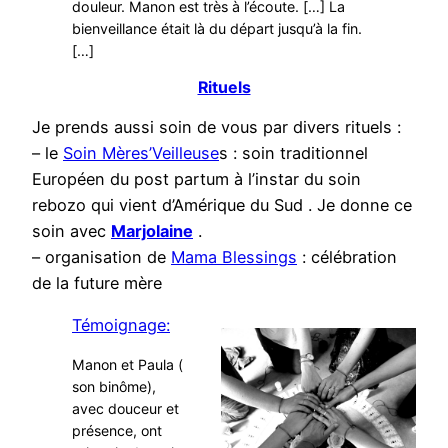
douleur. Manon est très à l’écoute. […] La
bienveillance était là du départ jusqu’à la fin.
[…]
Rituels
Je prends aussi soin de vous par divers rituels :
– le
Soin Mères’Veilleuse
s : soin traditionnel
Européen du post partum à l’instar du soin
rebozo qui vient d’Amérique du Sud . Je donne ce
soin avec
M
arjolaine
.
– organisation de
Mama Blessings
: célébration
de la future mère
Témoignage:
Manon et Paula (
son binôme),
avec douceur et
présence, ont