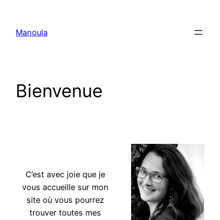
Aller
au
Manoula
contenu
Bienvenue
doula massage doula massage
C’est avec joie que je
vous accueille sur mon
site où vous pourrez
trouver toutes mes