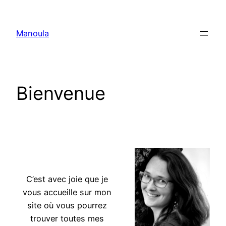
Aller
au
Manoula
contenu
Bienvenue
doula massage doula massage
C’est avec joie que je
vous accueille sur mon
site où vous pourrez
trouver toutes mes