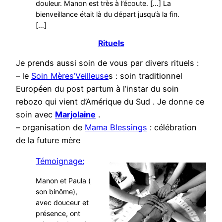
douleur. Manon est très à l’écoute. […] La
bienveillance était là du départ jusqu’à la fin.
[…]
Rituels
Je prends aussi soin de vous par divers rituels :
– le
Soin Mères’Veilleuse
s : soin traditionnel
Européen du post partum à l’instar du soin
rebozo qui vient d’Amérique du Sud . Je donne ce
soin avec
M
arjolaine
.
– organisation de
Mama Blessings
: célébration
de la future mère
Témoignage:
Manon et Paula (
son binôme),
avec douceur et
présence, ont