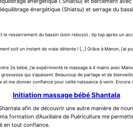
équilibrage énergétique ( Shiatsu) et bercement avec 
ééquilibrage énergétique (Shiatsu) et serrage du bass
t le resserrement du bassin (soin rebozo) : tip top après un ac
t soit un instant de vraie détente ! […] Grâce à Manon, j’ai pu 
notre 2e bébé, j’ai expérimenté le massage à 4 mains avec Mano
de grossesse qui s’apaisent. Beaucoup de partage et de bienveil
 et me donner confiance pour cette naissance à venir. Encore 
Initiation massage bébé Shantala
antala afin de découvrir une autre manière de nourr
à ma formation d’Auxiliaire de Puériculture me permet
 en tout confiance.