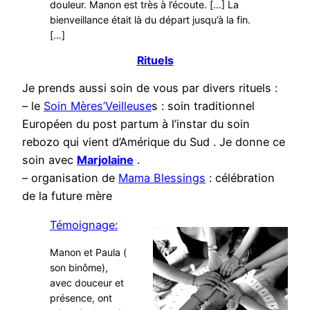
douleur. Manon est très à l’écoute. […] La
bienveillance était là du départ jusqu’à la fin.
[…]
Rituels
Je prends aussi soin de vous par divers rituels :
– le
Soin Mères’Veilleuse
s : soin traditionnel
Européen du post partum à l’instar du soin
rebozo qui vient d’Amérique du Sud . Je donne ce
soin avec
M
arjolaine
.
– organisation de
Mama Blessings
: célébration
de la future mère
Témoignage:
Manon et Paula (
son binôme),
avec douceur et
présence, ont