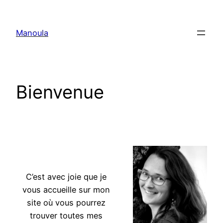
Aller
au
Manoula
contenu
Bienvenue
doula massage doula massage
C’est avec joie que je
vous accueille sur mon
site où vous pourrez
trouver toutes mes